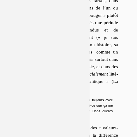
ment assumés ; ils sont
joués
. Chez Tarkos, dans
une série de textes où les ré­pé­ti­tions de l’un ou
l’autre terme concourent à les faire « bouger » plutôt
qu’à les asseoir
. Chez Quintane, après une période
de rejet (
« trop de malentendus et de
malentendants »
), le terme revient (
« je suis
poète »
,
« je suis avec la poésie, son histoire, sa
fabrique, son personnel, ses familles, comme un
chien à truffes avec les truffes »
), mais surtout dans
des contextes peu fa­mi­liers de la poésie, et dans des
livres publiés chez un éditeur
pas spécialement
lit­té­
raire, et même os­ten­si­ble­ment « po­li­tique » (La
Fabrique).
Si je dis « poète » ou « poésie », ce sera toujours avec
l’idée : « Qu’est-ce que ça fait ? », « Qu’est-ce que ça me
permet ou pas ? », « Avec qui ? », « Dans quelles
circonstances ? »
C’est que ces mots, sauf à re­de­ve­nir des « valeurs-
refuges », des recours lexi­ca­li­sés à la dif­fé­rence