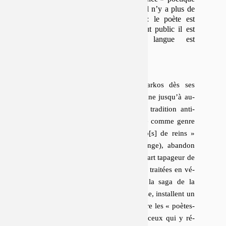
possible dès lors qu’il n’y a plus de
prétention poétique : le poète est
public, et comme tout public il est
empêché et sa langue est
embarrassée.
Ce constat sévère, formulé par Tarkos dès ses
premiers textes
et réitéré par Quintane jusqu’à au­
jour­d’hui, est en partie celui d’une tra­di­tion anti-
idéa­liste : « ré­cu­sa­tion » de la poésie comme genre
consacré
, dra­ma­ti­sa­tion des
« coup[s] de reins »
hors du « manège poétique »
(Ponge), abandon
proclamé de la position poétique, départ tapageur de
l’
« enclos sacré »
. Ces dé­cla­ra­tions, traitées en vé­
ri­tables
événements discursifs
par la saga de la
« Grande Lignée Poétique »
fran­çaise, ins­tallent un
clivage, à partir des années 1980, entre les
« poètes-
qui-cherchent-à-l’être »
(Deguy) et ceux qui y ré­