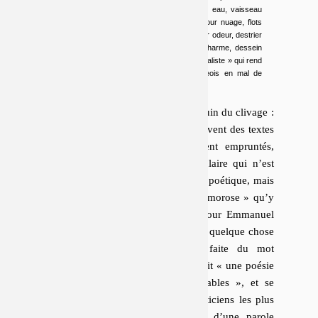
compte-là, pourquoi ne pas dire onde pour eau, vaisseau
pour bateau, courroux pour colère, nues pour nuage, flots
pour mer, ondée pour averse, fragrance pour odeur, destrier
pour cheval, orée pour bord, appas pour charme, dessein
pour projet, etc. Bref, tout ce maquillage « idéaliste » qui rend
la campagne si jolie aux yeux des bourgeois en mal de
poésie.
Tarkos et Quintane sont du côté sagouin du clivage :
dès le début des années 1990, ils écrivent des textes
bavards, tissés de discours lar­ge­ment em­prun­tés,
découpés, remontés, et d’un vo­ca­bu­laire qui n’est
pas
exigible
en vertu d’une éminence poétique, mais
disponible
dans le fourbi, quelque « morose » qu’y
soit l’am­biance. Pour eux, comme pour Emmanuel
Hocquard à la même époque,
« il y a quelque chose
qui ne va pas dans l’utilisation faite du mot
poésie »
: la majorité des poètes écrit
« une poésie
aux accents immédiatement identifiables », et se
comporte encore, à l’image des politiciens les plus
autoritaires, en officiers spécialisés d’une parole