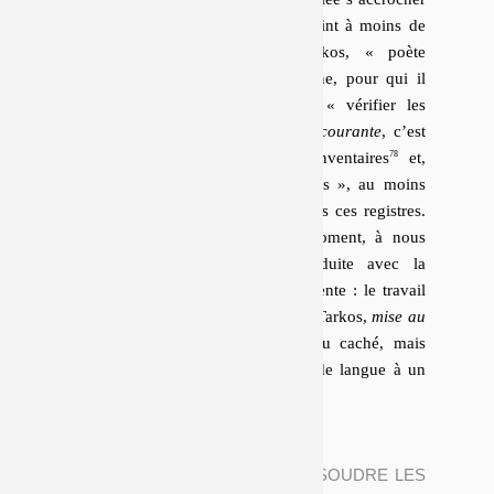
à ça », et elle est
« bien mal en point à moins de
relire les registres »
. Pour Tarkos,
« poète
d’actualité »
, comme pour Quintane, pour qui il
faut
« relever les contextes » et « vérifier les
formules »
, écrire dans la langue
courante
, c’est
ac­tua­li­ser les corpus, récoler les in­ven­taires
et,
sinon sortir la langue des « re­gistres », au moins
rendre pré­gnante son ins­crip­tion dans ces re­gistres.
Un jeu de mot suffira, pour le moment, à nous
rendre sensible la dif­fé­rence produite avec la
spécialité poétique
lar­ge­ment pré­va­lente : le travail
poétique n’est pas, pour Quintane et Tarkos,
mise au
jour
, ré­vé­la­tion d’un sens oublié ou caché, mais
mise à jour
, ac­tua­li­sa­tion d’un état de langue à un
état du monde.
DIVISER LES QUESTIONS, DISSOUDRE LES