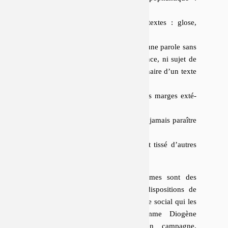
prière, ordre, menace) ;
le clerc (et son service des textes : glose,
commentaire) ;
le poète archaïque, véhicule d’une parole sans
auteur (ni sujet de la compétence, ni sujet de
la connaissance, mais fonctionnaire d’un texte
qui ne lui appartient pas).
De cette morsure de la poésie sur ses marges ex­té­
rieures, une double as­somp­tion :
Le poète contemporain ne peut jamais paraître
qu’en costume de poète.
Ce costume est nécessairement tissé d’autres
habits sociaux.
Pour certains Modernes, ces costumes sont des
habits
« méthodologiques »
, des dis­po­si­tions de
travail, des angles d’at­taque de l’ordre social qui les
exclut en tant que poètes. Comme Diogène
désœuvré singeait les armées en campagne,