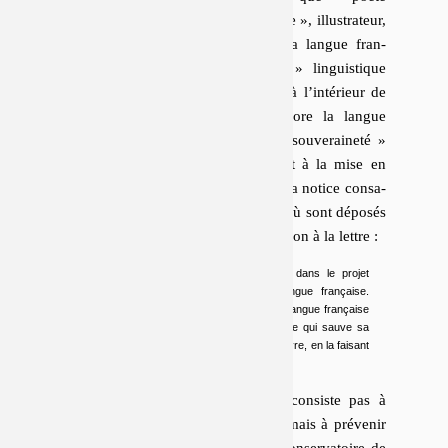
français », est un « soldat de la France », illus­tra­teur,
dé­fen­seur, ser­vi­teur, sauveur de « la langue fran­
çaise », « pro­tec­teur du ter­ri­toire » lin­guis­tique
français, of­fi­ciant de la lit­té­ra­ture
« à l’intérieur de
ce cercle sacré où l’on parle encore la langue
française »
,
« fonctionnaire de la souveraineté »
française « collabor[ant] directement à la mise en
ordre » (française) « du monde »
. La notice consa­
crée à l’auteur sur le site de l’IMEC, où sont déposés
ses carnets, prend d’ailleurs l’ex­pres­sion à la lettre :
La poésie de Christophe Tarkos s’inscrit dans le projet
général de vivifier et de défendre la langue française.
Citation : « Je suis un poète qui défend la langue française
contre sa dégénérescence, je suis un poète qui sauve sa
langue, en la faisant travailler, en la faisant vivre, en la faisant
bouger ».
Notons que cette « défense » ne consiste pas à
garder la langue de ses més­usages, mais à prévenir
la fixation de ses usages dans le
« conservatoire de