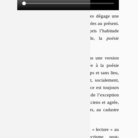
La suc­ces­sion rapide des trois régimes dégage une
évidence : ces paroles sont com­pos­sibles au présent.
Toutes par­ti­cipent de ce qu’on a pris l’ha­bi­tude
d’ap­pe­ler, à la fin du 20
siècle, la
poésie
e
contemporaine
.
Cette concep­tion au­to­ri­sante n’est pas une version
de la licence ré­gu­liè­re­ment accordée à la poésie
d’être une parole sans fond, sans temps et sans lieu,
opposée aux discours his­to­ri­que­ment, so­cia­le­ment,
po­li­ti­que­ment inscrits. Une telle licence est toujours
suspecte de réaction, puisque elle fonde l’ex­cep­tion
de la poésie sur les re­proches pla­to­ni­ciens et agrée,
en se consa­crant non-lieu du discours, au cadastre
auquel elle prétend échapper.
On gagne aussi peu à ne voir, dans la « lecture » au
CipM, qu’une forme d’
« éclectisme post-