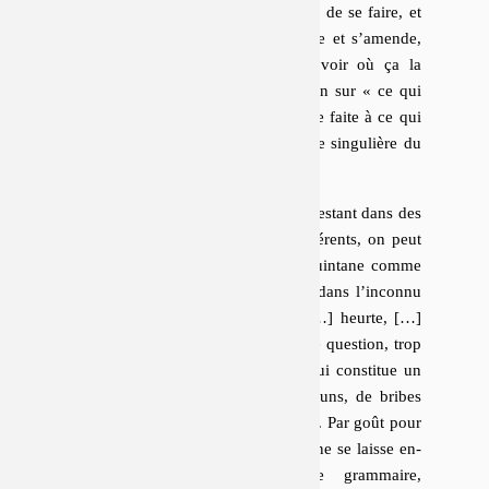
épa­nor­tho­tique d’une pensée en train de se faire, et
qui se reprend, se rattrape, se corrige et s’amende,
se ver­ba­lise, se laisse courir pour voir où ça la
mène. Fixité, cris­pa­tion, concen­tra­tion sur « ce qui
est »
; re­lâ­che­ment, roue libre, place faite à ce qui
vient : les im­pro­cé­dures sont la forme sin­gu­lière du
« poète d’ac­tua­lité ».
De façon si­mi­laire, bien que se ma­ni­fes­tant dans des
objets textuels for­mel­le­ment très dif­fé­rents, on peut
consi­dé­rer de nombreux livres de Quintane comme
des
unités de recherche
: ils partent dans l’in­connu
depuis tout ce qui
« sensiblement […] heurte, […]
capte, […] arrête »
, et ouvrent à une question, trop
grosse pour être ma­ni­pu­lée
, mais qui consti­tue un
pré-texte de clichés, de lieux communs, de bribes
idio­ma­tiques à partir duquel tra­vailler. Par goût pour
les « ques­tions plus petites », Quintane se laisse en­
traî­ner dans des pro­blèmes de gram­maire,