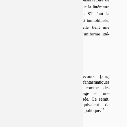
la langue »
(Quintane) qu’est devenue la lit­té­ra­ture
à la fin du 20
siècle, en France. S’il faut la
e
« bouger », c’est que cette langue s’est im­mo­bi­li­sée,
qu’elle sta­tionne en lieu sûr, qu’elle tient une
position spé­ci­fique quand elle porte l’uni­forme lit­té­
raire.
« AFFAIRE DE SPÉCIALISTES »
Aujourd’hui, le recours [aux]
valeurs [poétiques] fantasmatiques
apparaît clairement comme des
impasses du langage et une
régression de la pensée. Ce serait,
en littérature, l’équivalent de
Philippe de Villiers en politique.