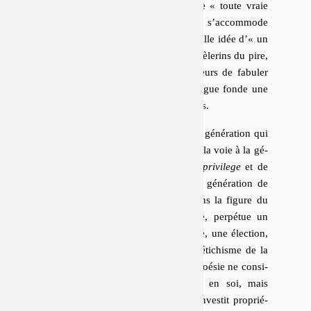
négative de son objet, selon laquelle
« toute vraie
poésie est antipoétique »
. Mais il s’ac­com­mode
encore, la plupart du temps, de la vieille idée d’
« un
certain type d’êtres humains »
–
« pèlerins du pire,
[…] porteurs de trous, […] empêcheurs de fabuler
en rond »
– dont le rapport à la langue fonde une
condi­tion spé­ci­fique parmi les parlants.
« Au risque d’apparaître comme une génération qui
a gaspillé la poésie »
et qui a ouvert la voie à la gé­
né­ra­tion 2010 (celle du
check your privilege
et de
#ba­lan­ce­ton­porc), une partie de la « gé­né­ra­tion de
90 » continue de traquer ce qui, dans la figure du
poète, critique ou non de la poésie, perpétue un
désir de poésie, une idée de la poésie, une élection,
une « pré­ten­tion » poé­tiques – un fé­ti­chisme de la
poésie. Cette nouvelle critique de la poésie ne consi­
dère plus celle-ci comme un objet en soi, mais
comme un lieu du discours, qu’on investit pro­prié­