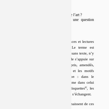
PROBLÈMES
- Maître, qu’est-ce que l’art ?
- Vous n’auriez pas une question
plus petite ?
Tarkos qualifie parfois ses per­for­mances et lectures
pu­bliques d’
« improvisations »
. Le terme est
trompeur : la parole, si elle se risque sans texte, n’y
est pas to­ta­le­ment sans pro­vi­sion ; elle s’appuie sur
des textes lon­gue­ment tra­vaillés, repris, amendés,
dont les versions sont nom­breuses et les motifs
trans­ver­saux
.
Antidosis problematon
: dans le
système des carnets de Tarkos, comme dans celui
des « fichiers » re­trou­vés sur ses dis­quettes
, les
pro­blèmes na­viguent, com­mu­niquent, s’échangent.
Parce que les « im­pro­vi­sa­tions » qui naissent de ces