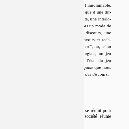
absolue (l’inouï, l’in­dé­fi­nis­sable, l’in­nom­mable,
l’insu), ne peuvent tenir leur efficace que d’une dif­
fé­rence relative à un cadre, un contexte, une in­ter­lo­
cu­tion. « Poésie » ne désigne plus alors un mode de
la parole, un régime spé­ci­fique du discours, une
position à tenir sur le terrain des savoirs et tech­
niques, mais une
« intelligence du jeu »
, ou, selon
une désa­m­bi­gua­tion permise par l’an­glais, un jeu
(
playing
) adapté à et contraint par l’état du jeu
(
game
). C’est l’en­vi­ron­ne­ment de ce
game
que nous
avons appelé, dans ce qui suit,
casino des discours
.
LE CASINO DES DISCOURS
Casino : lieu où l’on se réunit pour
lire, causer, jouer ; société réunie
dans ce lieu