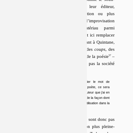
gnait Paul Ot­cha­kovsky-Laurens, leur éditeur,
Tarkos
« se sert de l’improvisation ou plus
exactement de l’esthétique de l’improvisation
comme d’un matériau, un matériau parmi
d’autres »
– on le verra, on pourrait ici rem­pla­cer
« im­pro­vi­sa­tion » par « poésie ». Quant à Quintane,
elle décrit parfois ses livres comme des
coups
, des
tests
dans le champ social et édi­to­rial de la poésie
–
quand ce
test de poésie
ne concerne pas la société
tout entière :
Je ne peux pas aller jusqu’à m’approprier le mot de
« poète ». S’il m’arrive de dire que je suis poète, ce sera
toujours en fonction du contexte, de l’interlocuteur que j’ai en
face de moi. Je saute un peu de la pratique, de la façon dont
on peut utiliser le mot dans le travail, à son utilisation dans la
société.
Les termes « poésie » et « poète » ne sont donc pas
« récusés », mais ils ne sont pas non plus plei­ne­