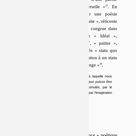
« transcendante, permanente, universelle »
. En
somme, le conser­va­tisme pèse sur une poésie
« conven­tion­nelle », toujours « déjà faite », ré­ti­cente
à
« changer sa forme »
. Le poème congrue dans
son « rêve », s’ac­croche à son « Idéal »,
s’« englue » dans sa
« notion »
, « patine »,
« patauge » dans le « lyrisme »
. Un « statu quo
poétique »,
« reflet exact d’une aspiration à un statu
quo social et général : que rien ne change »
,
que l’infamie dans laquelle nous vivons et à laquelle nous
concourons tous à notre échelle jour après jour puisse être
de temps à autre compensée, voilée, dissimulée, par le
gâteau poétique, par la cerise sur ce gâteau, par l’imagination
pâtissière.
FÉTICHISME DE LA POÉSIE
Il n’y a pas de « licence » poétique