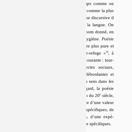
Figurons-nous qu’il y a,
de tous temps
comme on
dit, des gens pour penser leur époque comme la plus
bavarde de toutes, et qu’à cette dépense dis­cur­sive il
convient d’op­po­ser une hygiène de la langue. On
peut consi­dé­rer que
littérature
est le nom donné, en
France, depuis le 18
siècle, à cette hygiène.
Poésie
e
en serait la formule concen­trée, encore plus pure et
« lave plus blanc »
. Une
« valeur-refuge »
, à
l’abri des al­té­ra­tions de la mot-nnaie courante : tour­
nures idio­ma­tiques, argots et dia­lectes sociaux,
syntaxes ex­cel­lentes, or­tho­graphes dé­bor­dantes et
langue des né­go­cia­tions or­di­naires du sens dans les
in­ter­lo­cu­tions quo­ti­diennes. À cet égard, la poésie
est
« affaire de spécialistes »
; à la fin du 20
siècle,
e
lui est encore lar­ge­ment attachée l’idée d’une valeur
spé­ci­fique, d’une langue et d’une loi spé­ci­fiques, de
critères épis­té­mo­lo­giques spé­ci­fiques, d’une ex­pé­
rience ou d’une qualité de l’ex­pé­rience spé­ci­fiques.