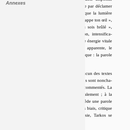
Annexes
table / verre d’eau, Tarkos commence par déclamer
un poème tissé d’im­pré­ca­tions
: « que la lumière
t’at­taque », « qu’un rayon de soleil frappe ton œil »,
« que le feu t’em­porte », « que tu sois brûlé »,
« brûle ». Concen­tra­tion, fo­ca­li­sa­tion, in­ten­si­fi­ca­
tion, den­si­fi­ca­tion, ré­af­fec­ta­tion d’une énergie vitale
en énergie néfaste ; sans dérision ap­pa­rente, le
poème ma­ni­feste son pri­vi­lège ar­chaïque : la parole
efficace.
Tarkos poursuit à la table, sans qu’aucun des textes
qu’il a devant les yeux ne soit lu. Tous sont non­cha­
lam­ment passés en revue, résumés, com­men­tés. La
lecture de poésie se sé­cu­la­rise bru­ta­le­ment ; à la
parole naïve du poème flagrant succède une parole
idéa­le­ment moderne, informée de ses biais, critique
de ses formes. Méta-lecteur de poésie, Tarkos se
« li[t] lisant »
.