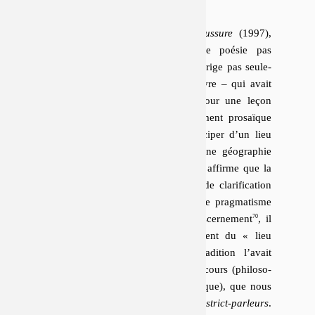
Lorsque Quintane, au dos de
Chaussure
(1997),
écrit qu’il s’agit d’
« un livre de poésie pas
spécialement poétique »
, elle ne corrige pas seule­
ment la ré­cep­tion de son premier livre – qui avait
passé auprès de certains lecteurs pour une leçon
d’hu­mi­lité poétique face à l’af­fai­re­ment pro­saïque
de l’époque –, elle déclare s’éman­ci­per d’un lieu
spé­ci­fique du discours situé dans une géo­gra­phie
sym­bo­lique relative. Lorsque Tarkos affirme que la
poésie est un discours de vérité et de cla­ri­fi­ca­tion
logique
, d’exac­ti­tude res­tric­tive
, de prag­ma­tisme
et d’ef­fi­ca­cité
, de justesse et de dis­cer­ne­ment
, il
lui assigne des tâches qui l’éloignent du
« lieu
sûr »
du discours auquel la tra­di­tion l’avait
arrimée, et la rap­proche d’autres discours (phi­lo­so­
phique, po­li­tique, ju­ri­dique, scien­ti­fique), que nous
dirons sim­ple­ment pour l’ins­tant
strict-parleurs
.