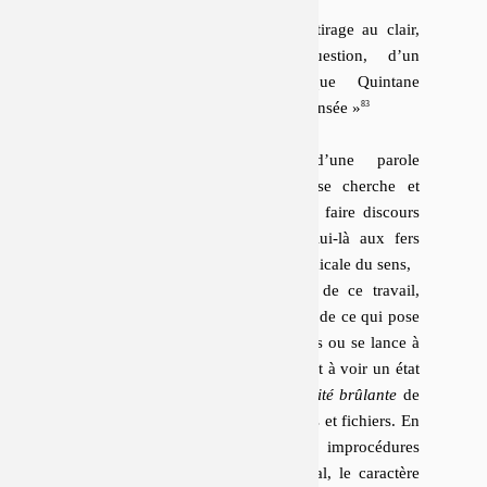
fichiers et carnets com­binent
le caractère procéduriel d’un tirage au clair,
de la position d’une question, d’un
dégrossissement de ce que Quintane
appellerait un
« embarras de pensée »
et
le caractère processuel d’une parole
impromptue et cursive, qui se cherche et
s’explore
ex tempore
, visant à faire discours
du cours sans reconduire celui-là aux fers
grammaticaux et à la cellule lexicale du sens,
nous les ap­pel­le­rons, dans la suite de ce travail,
improcédures
. Elles ont l’opi­niâ­treté de ce qui pose
un problème ou s’y jette, ronge un os ou se lance à
la pour­suite d’un bâton. Elles donnent à voir un état
concen­tré des re­cherches, une
actualité brûlante
de
la re­cherche en cours dans les carnets et fichiers. En
même temps, les énoncés que les im­pro­cé­dures
délayent ont, à l’écrit comme à l’oral, le ca­rac­tère