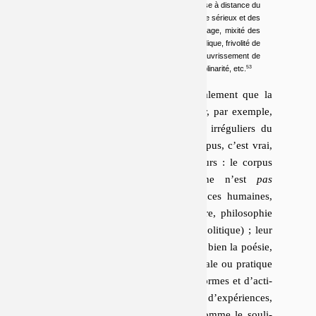
monstres, formalismes sans les baleines, mise à distance du
fétichisme linguistique, plasticage de l’esprit de sérieux et des
fantasmes d’œuvres au noir, collage, métissage, mixité des
techniques, comique contrôlé et parfois parodique, frivolité de
façade, littéralité, travail sur les poncifs, appauvrissement de
la langue, écritures basse tension, transdisciplinarité, etc.
L’his­toire sché­ma­tique ajoute gé­né­ra­le­ment que la
bi­blio­thèque change : Stein et Spicer, par exemple,
rem­placent Bataille et les
« grands irréguliers du
langage »
. Dans le cas de notre corpus, c’est vrai,
mais partiel. Le fait décisif est ailleurs : le corpus
d’em­prunt de Tarkos et Quintane n’est
pas
spécialement littéraire
(il mêle sciences humaines,
sciences na­tu­relles, économie, histoire, phi­lo­so­phie
du langage, discours mé­dia­tique et po­li­tique) ; leur
corpus d’ins­crip­tion, en revanche, est bien la poésie,
mais moins comme lignée im­mé­mo­riale ou pratique
ré­sis­tante que comme ensemble de formes et d’ac­ti­
vi­tés pu­bliques, milieu d’en­quêtes et d’ex­pé­riences,
« psychologie »
et dra­ma­tur­gie. Comme le sou­li­