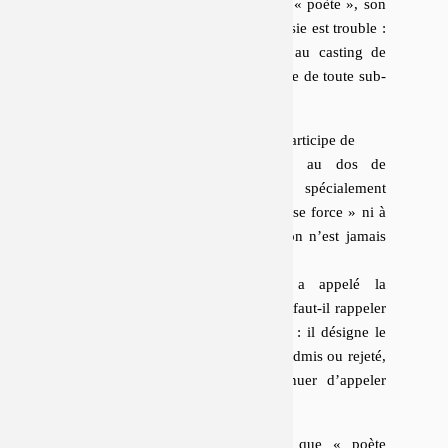
sur le second mode, l’ap­pel­la­tion de « poète », son
premier coup sur le plateau de la poésie est trouble :
il ré­ins­crit le per­son­nage du poète au casting de
l’époque, en même temps qu’il le vide de toute sub­
stance spé­ci­fique.
Sous cet aspect, le travail de Tarkos par­ti­cipe de
ce que Quintane a appelé, au dos de
Chaussure
, la poésie « pas spécialement
poétique » – de celle « qui ne se force » ni à
en être, ni à ne pas en être (on n’est jamais
poète : on joue à l’être) ;
ce que Jean-Marie Gleize a appelé la
« postpoésie »
– mais encore faut-il rappeler
la valeur singulière de ce
post
: il désigne le
moment où, une fois le terme admis ou rejeté,
reste
« ce qu’on peut continuer d’appeler
“poésie”, si on veut »
.
« Si on veut », Tarkos, en tant que « poète