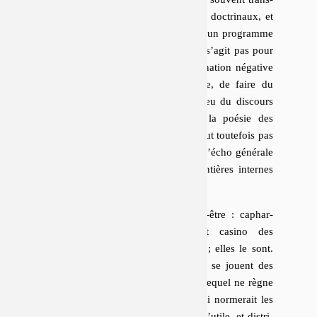
formé les pointes mo­ra­listes en corps doc­tri­naux, et
tiré de trois vers d’un ou deux poètes un pro­gramme
d’éman­ci­pa­tion pour le siècle). Il ne s’agit pas pour
nous, dans le passage d’une dé­ter­mi­na­tion négative
à une po­si­ti­vité thétique et thésarde, de faire du
« pas spécialement poétique » un lieu du discours
aussi intangible et nécessaire que la poésie des
« vieux aèdes idéalistes »
. On ne peut tou­te­fois pas
éviter de ca­rac­té­ri­ser cette chambre d’écho générale
des discours, qui trans­cende les fron­tières internes
de la poétique des spé­cia­li­tés.
Nos dé­no­mi­na­tions éton­ne­ront peut-être : ca­phar­
naüm, fourbi, bordel, et surtout casino des
discours
. On les trouvera vaseuses ; elles le sont.
Le casino est un lieu mal fondé, où se jouent des
jeux d’une grande di­ver­sité, et dans lequel ne règne
pas une règle unique du discours qui nor­me­rait les
rapports au vrai, au juste, au clair, à l’utile, et dis­tri­