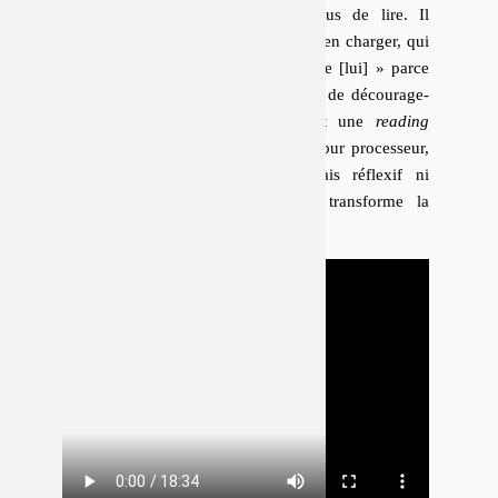
Puis il conclut par un dernier refus de lire. Il
annonce que quel­qu’un d’autre va s’en charger, qui
« sait lire [s]es textes […] mieux que [lui] » parce
qu’il y met moins de « pa­ren­thèses, de dé­cou­ra­ge­
ment ». Ce quel­qu’un d’autre est une
reading
machine
, une voix de synthèse, un pur pro­ces­seur,
au­then­ti­que­ment ar­ti­fi­ciel, sans biais réflexif ni
conscience de ses procédés, qui trans­forme la
« pâte-mot » en bouillie syl­la­bique.