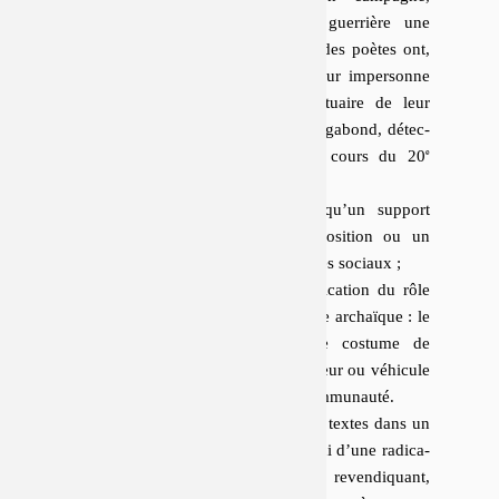
opposant à la grande en­tre­prise guer­rière une
activité mi­mé­tique mais res­treinte
, des poètes ont,
surtout depuis le 19
siècle, coulé leur im­per­sonne
e
sociale dans les moules de la sta­tuaire de leur
temps : le poète en enfant, savant, vagabond, dé­tec­
tive, lé­gis­la­teur, musicien, etc. Au cours du 20
e
siècle, cette tendance s’est à la fois
radicalisée : le poète n’est qu’un support
désincarné, une tringle d’exposition ou un
mannequin d’essai des costumes sociaux ;
et atténuée, dans une respécification du rôle
du poète empruntant au schème archaïque : le
poète, faisant corps avec le costume de
l’authentique
penseur
, est porteur ou véhicule
d’un message essentiel à la communauté.
Parce que Tarkos publie ses premiers textes dans un
champ héritier du premier mode (celui d’une ra­di­ca­
li­sa­tion dés-es­sen­tia­li­sante), tout en re­ven­di­quant,