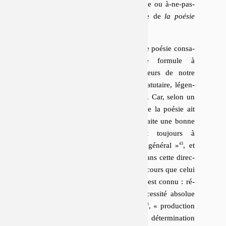
poète qui « cherche » – à-l’être ou à-ne-pas-
l’être – appartient au domaine de
la poésie
qui se force
.
Le rejet, par les « ré­cu­sa­teurs », d’une poésie consa­
crée, immobile, pa­tri­mo­niale, se formule à
nouveaux frais chez les deux auteurs de notre
corpus, et s’étend à toute fixation sta­tu­taire, lé­gen­
daire, des­ti­nale de la figure du poète. Car, selon un
axiome quin­ta­nien, que la critique de la poésie ait
été faite ne signifie pas qu’elle soit faite une bonne
fois pour toutes
.
« Tout est toujours à
recommencer, dans la poésie et en général »
, et
l’effort de la
« génération de 90 »
dans cette di­rec­
tion ne suit pas exac­te­ment le même cours que celui
des aînés. Le pro­gramme de ceux-ci est connu : ré­
vo­lu­tion per­ma­nente des formes, né­ces­sité absolue
du moderne,
« fabrication d’inouï »
,
« production
du nouveau »
; il s’appuie sur une dé­ter­mi­na­tion