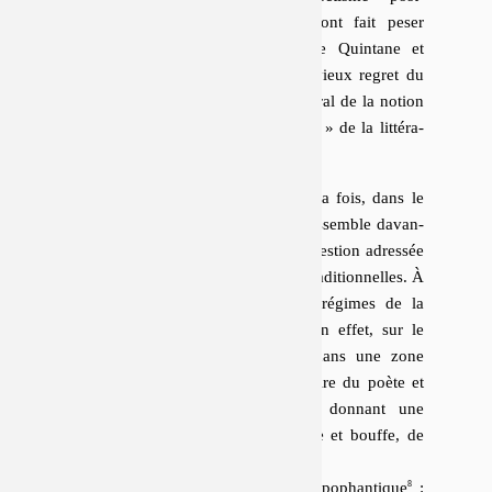
moderne »
. Un tel soupçon, qu’ont fait peser
certains aînés sur la gé­né­ra­tion de Quintane et
Tarkos, est la face cachée du plus vieux regret du
monde, celui de « l’abra­se­ment général de la notion
de “valeur” » et de « l’ef­fon­dre­ment » de la lit­té­ra­
ture
.
Que la poésie puisse être tout ça à la fois, dans le
même temps et dans le même lieu, res­semble da­van­
tage, dans le cas de Tarkos, à une question adressée
à la poésie dans ses dé­ter­mi­na­tions tra­di­tion­nelles. À
y regarder de plus près, les trois régimes de la
(non-)lecture au CipM se placent en effet, sur le
cadastre des paroles spé­cia­li­sées, dans une zone
tampon entre le per­son­nage lé­gen­daire du poète et
certains de ses voisins éminents, donnant une
version radicale, à la fois hé­ral­dique et bouffe, de
leurs at­ti­tudes et pré­ro­ga­tives :
le liturge (et sa gamme non-apophantique
: