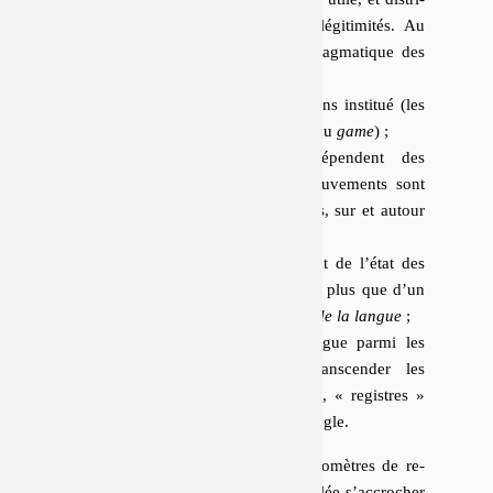
bue­rait d’emblée les places et les lé­gi­ti­mi­tés. Au
contraire, y a cours une sorte de prag­ma­tique des
discours, où
l’usage constituant prime le sens institué (les
coups redéfinissent les limites du
game
) ;
les vouloirs/pouvoirs-dire dépendent des
vouloirs/pouvoirs-ouïr (les mouvements sont
relatifs aux autres mouvements, sur et autour
des tables de jeu) ;
les valeurs lexicales dépendent de l’état des
mises et des tactiques en cours plus que d’un
intangible et disponible
trésor de la langue
;
le
courant
de la langue navigue parmi les
tables, traverse sans les transcender les
différents genres, jeux, corpus, « registres »
où le sens s’est fixé dans une règle.
Car « le sens a été capté par les ki­lo­mètres de re­
gistres imprimés », « la langue est allée s’ac­cro­cher