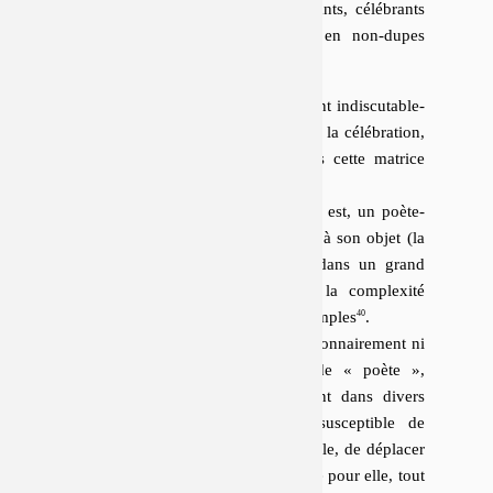
pugnent, entre les croyants, pra­ti­quants, cé­lé­brants
de la poésie, et ceux qui posent en non-dupes
devant le totem.
Tarkos et Quintane, bien qu’ils héritent in­dis­cu­ta­ble­
ment plus de la « ré­cu­sa­tion » que de la cé­lé­bra­tion,
restent dif­fi­ci­le­ment si­tuables depuis cette matrice
ca­das­trale :
En un sens, Tarkos est, s’il en est, un poète-
qui-cherche-à-l’être ; il adhère à son objet (la
poésie ou autre), l’embrasse dans un grand
oui initial
, semble célébrer la complexité
cosmique des objets les plus simples
.
Quintane, elle, n’assume fonctionnairement ni
missionnairement l’étiquette de « poète »,
mais s’en affuble tactiquement dans divers
contextes où le terme est susceptible de
surprendre, de jouer la diagonale, de déplacer
les lignes. On peut affirmer que pour elle, tout