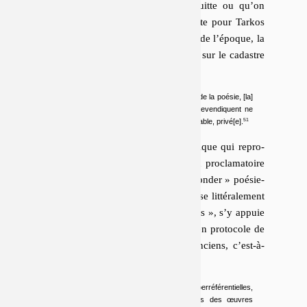
tai­re­ment ou lo­ca­ti­ve­ment, qu’on quitte ou qu’on
rallie, qu’on traverse. Comme le poète pour Tarkos
est un des costumes de la garde-robe de l’époque, la
poésie pour Quintane est un des îlots sur le cadastre
des discours spé­ci­fiques :
Ceux qui sortent, à reculons ou excités […] de la poésie, [la]
refondent, mais ceux qui s’y sentent et le revendiquent ne
font pas mieux, en [la] maintenant bien inaliénable, privé[e].
Mais plutôt qu’une critique de la critique qui re­pro­
dui­rait le sérieux des aînés – leur ton pro­cla­ma­toire
et leur sens-de-l’His­toire – pour « refonder » poésie-
lieu, la « gé­né­ra­tion de 90 » s’op-pose lit­té­ra­le­ment
aux topoï des « der­nières avant-gardes », s’y appuie
pour s’en dé­mar­quer, se consti­tue
« en protocole de
différenciation par rapport »
aux anciens, c’est-à-
dire aux modernes.
Retour du jeu après les virtuosités hyperréférentielles,
détournement narquois après les chimères des œuvres