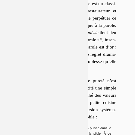
Au­jour­d’hui comme hier, l’hy­gié­nisme est un clas­si­
cisme, un projet pa­ra­doxa­le­ment res­tau­ra­teur et
com­pen­sa­toire ; il charge la poésie de per­pé­tuer ce
qui a été perdu : un rapport au­then­tique à la parole.
Dans le casino des paroles en cours,
poésie
tient lieu
de
« valeur affective, esthétique et morale »
, in­sen­
sible aux va­ria­tions du cours. Cette parole est d’or ;
d’ailleurs elle prétend, jusque dans le regret dra­ma­
tisé de ne pouvoir y pré­tendre, à la noblesse qu’elle
prête au silence
.
Mais, pour nombre de poètes, cette pureté n’est
qu’un « ma­quillage », cette au­then­ti­cité une simple
tech­nique de va­lo­ri­sa­tion sur le marché des valeurs
elles-mêmes, et cette élé­va­tion une petite cuisine
dont l’opé­ra­tion de base est la conver­sion sys­té­ma­
tique du code ver­na­cu­laire au code noble :
Pour échapper à la morosité ambiante, on va puiser, dans le
vocabulaire, des mots-refuges pour dorer la pilule. À ce