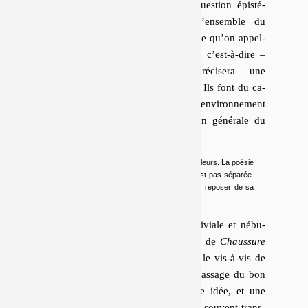
Tous deux dif­fusent et diluent la question épis­té­
mique propre de-la-poésie dans l’en­semble du
champ épis­té­mo­lo­gique, au-delà de ce qu’on ap­pel­
lera ici une
poétique des spécialités
, c’est-à-dire –
dé­fi­ni­tion tem­po­raire que le travail pré­ci­sera – une
division du travail parmi les parlants. Ils font du ca­
phar­naüm des discours spé­ci­fiques l’en­vi­ron­ne­ment
de ré­cep­tion et l’échelle d’éva­lua­tion générale du
discours poétique.
Il n’y a pas de différence entre la poésie et ailleurs. La poésie
est dans le monde. Dans la société. Elle n’est pas séparée.
Ce n’est pas un enclos sacré où on irait se reposer de sa
mauvaise journée.
Ceci dit, avoir choisi pour titre la triviale et né­bu­
leuse ex­pres­sion de Quintane au dos de
Chaussure
nous oblige à formuler po­si­ti­ve­ment le vis-à-vis de
ce « pas spé­cia­le­ment ». Forcer le passage du bon
mot au concept serait une mauvaise idée, et une
piètre méthode de lecture (elle a trop souvent trans­