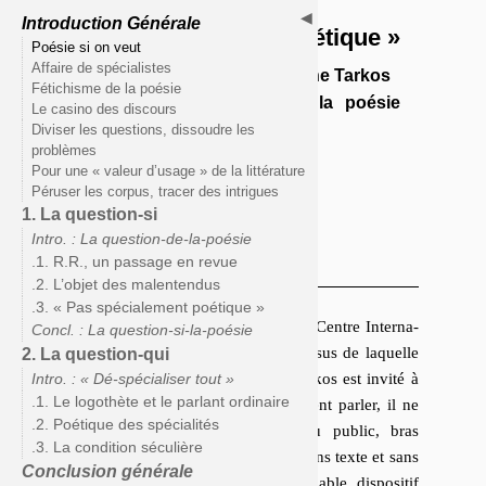
◀︎
Introduction Générale
« Pas spécialement poétique »
Poésie si on veut
Affaire de spécialistes
Nathalie Quintane, Christophe Tarkos
Fétichisme de la poésie
et la dé-spécialisation de la poésie
Le casino des discours
(1992 - 2019)
Diviser les questions, dissoudre les
problèmes
Lire un résumé
Pour une « valeur d’usage » de la littérature
Péruser les corpus, tracer des intrigues
1. La question-si
Intro. : La question-de-la-poésie
.1. R.R., un passage en revue
Introduction générale
.2. L’objet des malentendus
.3. « Pas spécialement poétique »
Le 18 avril 1997, dans la galerie du Centre In­ter­na­
Concl. : La question-si-la-poésie
tio­nal de Poésie de Mar­seille, au-dessus de laquelle
2. La question-qui
ce travail a été écrit
, Chris­tophe Tarkos est invité à
Intro. : « Dé-spécialiser tout »
.1. Le logothète et le parlant ordinaire
lire
. Pourtant, de lecture à pro­pre­ment parler, il ne
.2. Poétique des spécialités
sera pas question. Debout face au public, bras
.3. La condition séculière
croisés, entre raideur et hié­ra­tisme, sans texte et sans
Conclusion générale
micro, à bonne distance de l’in­va­riable dis­po­si­tif